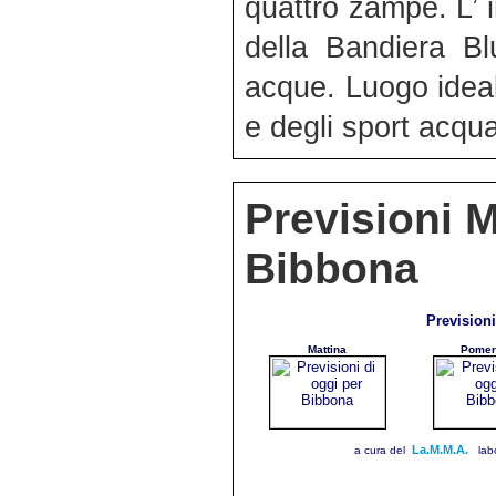
quattro zampe. L’ 
della Bandiera Blu
acque. Luogo ideal
e degli sport acqua
Previsioni 
Bibbona
Prevision
Mattina
Pomer
La.M.M.A.
a cura del
lab