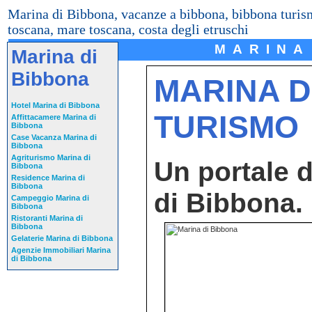
Marina di Bibbona, vacanze a bibbona, bibbona turismo
toscana, mare toscana, costa degli etruschi
MARINA
Marina di
Bibbona
MARINA D
Hotel Marina di Bibbona
TURISMO
Affittacamere Marina di
Bibbona
Case Vacanza Marina di
Bibbona
Agriturismo Marina di
Un portale 
Bibbona
Residence Marina di
Bibbona
di Bibbona.
Campeggio Marina di
Bibbona
Ristoranti Marina di
Bibbona
Gelaterie Marina di Bibbona
Agenzie Immobiliari Marina
di Bibbona